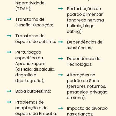
hiperatividade
(TDAH);
Perturbações do
padrão alimentar
Transtorno de
(anorexia nervosa,
Desafio-Oposição;
bulimia, binge
eating);
Transtorno do
espetro do autismo;
Dependências de
substâncias;
Perturbação
específica da
Dependência de
Aprendizagem
Tecnologias;
(dislexia, discalculia,
disgrafia e
Alterações no
disortografia);
padrão de Sono
(terrores noturnos,
Baixa autoestima;
pesadelos, privação
do sono);
Problemas de
adaptação e do
Impacto do divórcio
espetro da Empatia;
nas crianças;