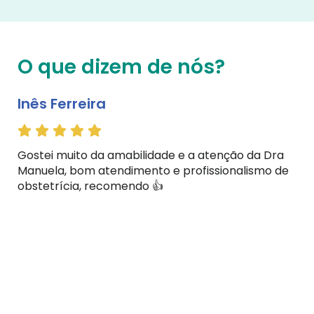
O que dizem de nós?
Inês Ferreira
Jo
Gostei muito da amabilidade e a atenção da Dra
Fa
Manuela, bom atendimento e profissionalismo de
es
obstetrícia, recomendo 👍
gr
grá
sa