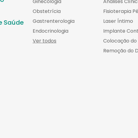
Ginecologia
Análises Clíni
Obstetrícia
Fisioterapia P
Gastrenterologia
Laser Íntimo
de Saúde
Endocrinologia
Implante Cont
Ver todos
Colocação do
Remoção do D