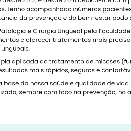
desde 2012, e desde 2016 dedico-me com pa
os, tenho acompanhado inúmeros pacientes
ncia da prevenção e do bem-estar podoló
Patologia e Cirurgia Ungueal pela Faculdad
entos e oferecer tratamentos mais preciso
 ungueais.
pia aplicada ao tratamento de micoses (fu
esultados mais rápidos, seguros e confortáv
 da base da nossa saúde e qualidade de vid
izado, sempre com foco na prevenção, no al