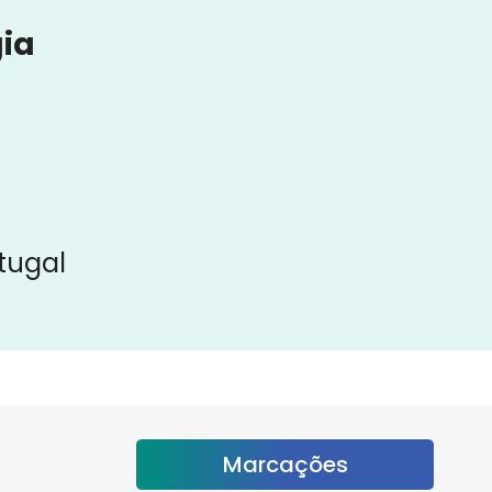
ia
rtugal
Marcações