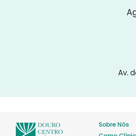
A
Av. d
Sobre Nós
Corpo Clíni