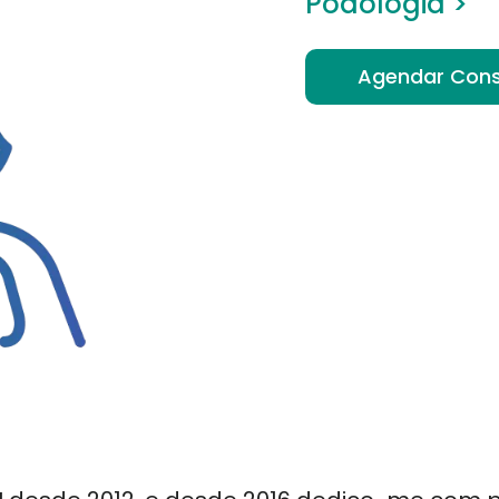
Podologia
>
Agendar Cons