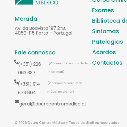
Exames
Morada
Biblioteca 
Av. da Boavista 197 2ºB,
Sintomas
4050-115 Porto – Portugal
Patologias
Acordos
Fale connosco
Contactos
(+351) 226
(Chamada para rede fixa
063 337
nacional)
(+351) 914
(Chamada para rede
873 864
móvel nacional)
geral@dourocentromedico.pt
© 2026 Douro Centro Médico - Todos os direitos reservados.