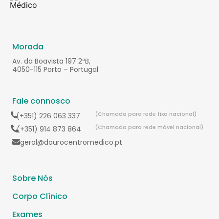
Morada
Av. da Boavista 197 2ºB,
4050-115 Porto – Portugal
Fale connosco
(Chamada para rede fixa nacional)
(+351) 226 063 337
(Chamada para rede móvel nacional)
(+351) 914 873 864
geral@dourocentromedico.pt
Sobre Nós
Corpo Clínico
Exames