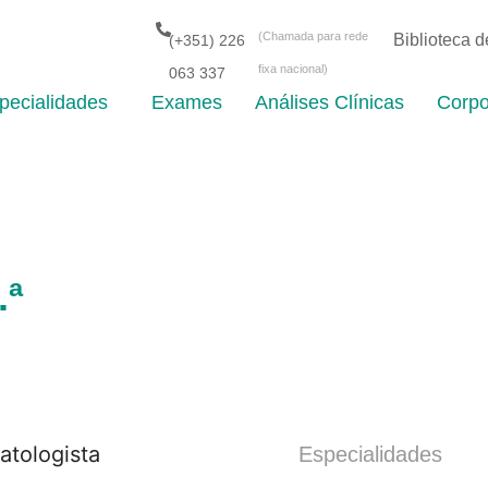
(Chamada para rede
Biblioteca 
(+351) 226
fixa nacional)
063 337
pecialidades
Exames
Análises Clínicas
Corpo
.ª
Especialidades