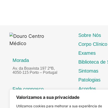
Sobre Nós
Corpo Clínico
Exames
Morada
Biblioteca de
Av. da Boavista 197 2ºB,
Sintomas
4050-115 Porto – Portugal
Patologias
Acordos
Fale connosco
Valorizamos a sua privacidade
Contactos
(Chamada para rede fixa
(+351) 226 063
nacional)
Utilizamos cookies para melhorar a sua experiência de
337