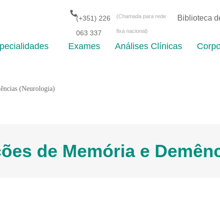
(Chamada para rede
Biblioteca 
(+351) 226
fixa nacional)
063 337
pecialidades
Exames
Análises Clínicas
Corpo
ências (Neurologia)
ções de Memória e Demên