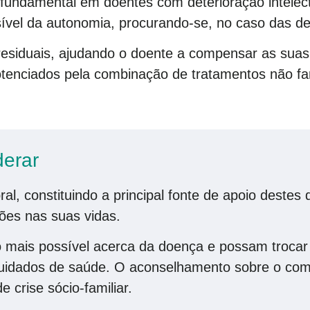
 fundamental em doentes com deterioração intelec
vel da autonomia, procurando-se, no caso das dem
residuais, ajudando o doente a compensar as suas d
otenciados pela combinação de tratamentos não f
derar
al, constituindo a principal fonte de apoio deste
ões nas suas vidas.
mais possível acerca da doença e possam trocar e
cuidados de saúde. O aconselhamento sobre o com
 crise sócio-familiar.