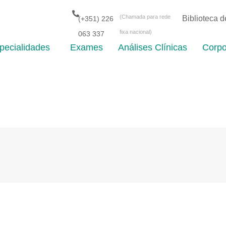
(Chamada para rede
Biblioteca 
(+351) 226
fixa nacional)
063 337
pecialidades
Exames
Análises Clínicas
Corpo