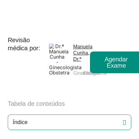
Revisão
Manuela
médica por:
Cunha,
Agendar
Dr.ª
Exame
Ginecologia
e
Obstetrícia
Tabela de conteúdos
Índice