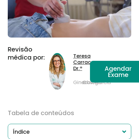
Revisão
Teresa
médica por:
Carraca,
Agendar
Dr.ª
Exame
Ginecologia
e
Obstetrícia
Tabela de conteúdos
Índice