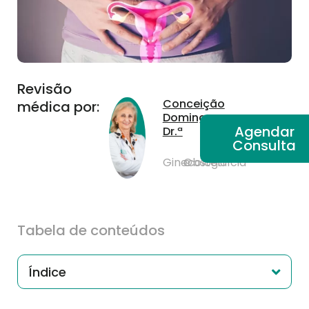
Revisão
Conceição
médica por:
Domingues,
Agendar
Dr.ª
Consulta
Ginecologia
e
Obstetrícia
Tabela de conteúdos
Índice