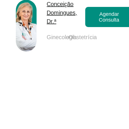
Conceição
Domingues,
Agendar
Consulta
Dr.ª
Ginecologia
e
Obstetrícia