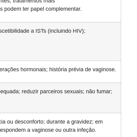
entes, tratamentos mais
cos podem ter papel complementar.
cetibilidade a ISTs (incluindo HIV);
erações hormonais; história prévia de vaginose.
dequada; reduzir parceiros sexuais; não fumar;
ia ou desconforto; durante a gravidez; em
respondem a vaginose ou outra infeção.