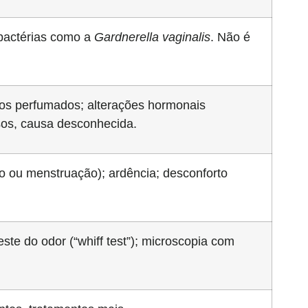
e bactérias como a
Gardnerella vaginalis
. Não é
tos perfumados; alterações hormonais
sos, causa desconhecida.
o ou menstruação); ardência; desconforto
ste do odor (“whiff test”); microscopia com