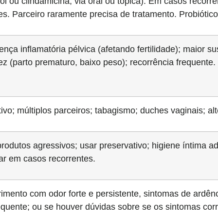
ol ou clindamicina, via oral ou tópica). Em casos recorr
es. Parceiro raramente precisa de tratamento. Probióti
a inflamatória pélvica (afetando fertilidade); maior sus
z (parto prematuro, baixo peso); recorrência frequente.
vo; múltiplos parceiros; tabagismo; duches vaginais; alt
produtos agressivos; usar preservativo; higiene íntima a
r em casos recorrentes.
mento com odor forte e persistente, sintomas de ardênc
equente; ou se houver dúvidas sobre se os sintomas cor