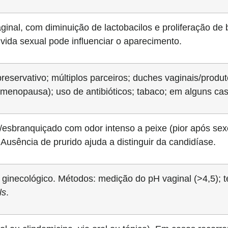
vaginal, com diminuição de lactobacilos e proliferação d
vida sexual pode influenciar o aparecimento.
eservativo; múltiplos parceiros; duches vaginais/produ
 menopausa); uso de antibióticos; tabaco; em alguns ca
/esbranquiçado com odor intenso a peixe (pior após sex
a. Ausência de prurido ajuda a distinguir da candidíase.
 ginecológico. Métodos: medição do pH vaginal (>4,5); te
ls
.