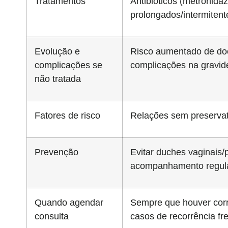
Tratamentos
Antibióticos (metronidaz
prolongados/intermitent
Evolução e
Risco aumentado de doenç
complicações se
complicações na gravide
não tratada
Fatores de risco
Relações sem preservati
Prevenção
Evitar duches vaginais/
acompanhamento regula
Quando agendar
Sempre que houver corri
consulta
casos de recorrência fr