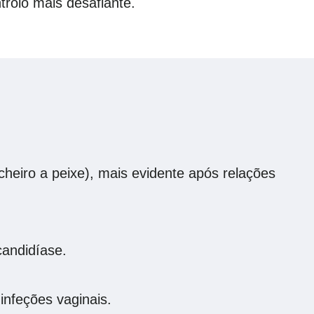
rolo mais desafiante.
heiro a peixe), mais evidente após relações
candidíase.
infeções vaginais.