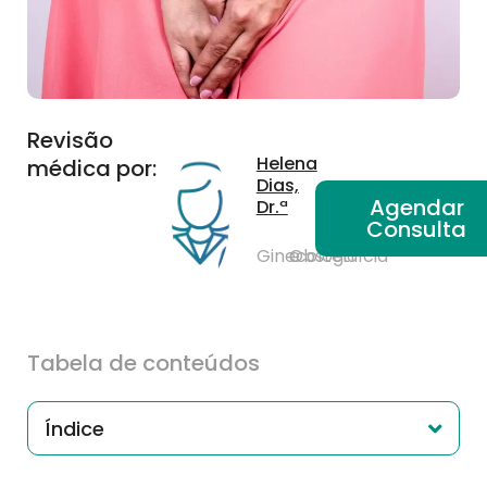
Revisão
Helena
médica por:
Dias,
Agendar
Dr.ª
Consulta
Ginecologia
e
Obstetrícia
Tabela de conteúdos
Índice