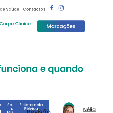
 de Saúde
Contactos
Corpo Clínico
Marcações
 funciona e quando
oginecologia
Saúde
Fisioterapia
da
Pélvica
Nélia
Revisão
Mulher