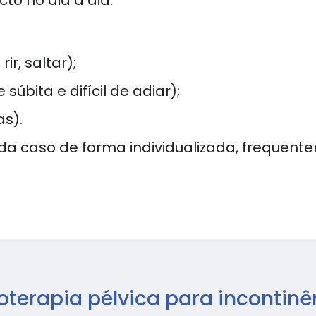
to no dia a dia.
ir, saltar);
úbita e difícil de adiar);
s).
a caso de forma individualizada, frequent
oterapia pélvica para incontinê