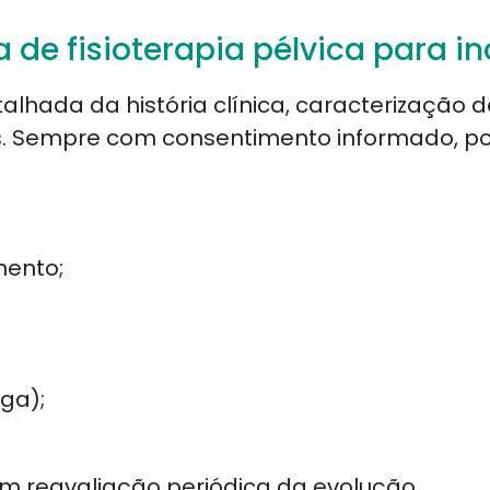
de fisioterapia pélvica para i
talhada da história clínica, caracterização d
s. Sempre com consentimento informado, pod
mento;
ga);
 reavaliação periódica da evolução.