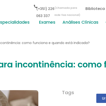
(Chamada para
Biblioteca
(+351) 226
rede fixa nacional)
063 337
Especialidades
Exames
Análises Clínicas
 incontinência: como funciona e quando está indicada?
para incontinência: como
Tags
Ur