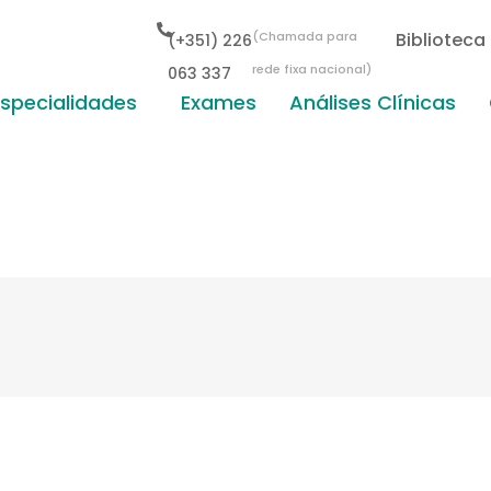
(Chamada para
Biblioteca
(+351) 226
rede fixa nacional)
063 337
Especialidades
Exames
Análises Clínicas