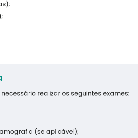
as);
;
a
 necessário realizar os seguintes exames:
mografia (se aplicável);