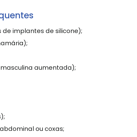
equentes
e implantes de silicone);
amária);
masculina aumentada);
);
, abdominal ou coxas;