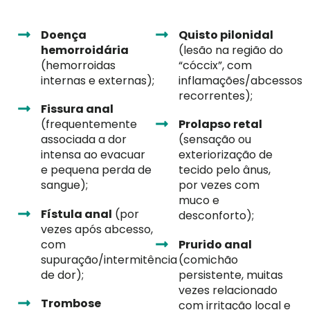
Doença
Quisto pilonidal
hemorroidária
(lesão na região do
(hemorroidas
“cóccix”, com
internas e externas);
inflamações/abcessos
recorrentes);
Fissura anal
(frequentemente
Prolapso retal
associada a dor
(sensação ou
intensa ao evacuar
exteriorização de
e pequena perda de
tecido pelo ânus,
sangue);
por vezes com
muco e
Fístula anal
(por
desconforto);
vezes após abcesso,
com
Prurido anal
supuração/intermitência
(comichão
de dor);
persistente, muitas
vezes relacionado
Trombose
com irritação local e