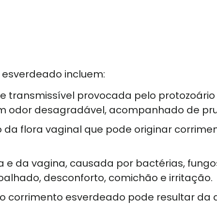
 esverdeado incluem:
te transmissível provocada pelo protozoári
m odor desagradável, acompanhado de prur
io da flora vaginal que pode originar corri
a e da vagina, causada por bactérias, fungo
oalhado, desconforto, comichão e irritação.
, o corrimento esverdeado pode resultar d