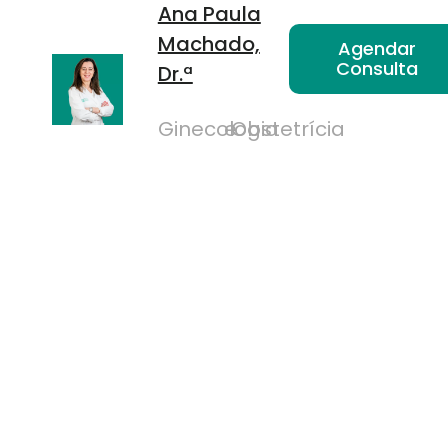
Ana Paula
Machado,
Agendar
Consulta
Dr.ª
Ginecologia
e
Obstetrícia