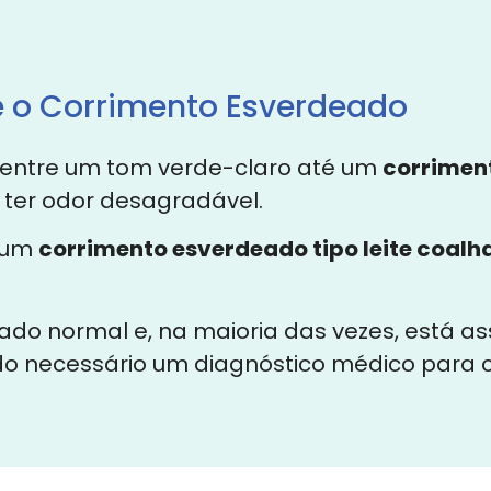
e o Corrimento Esverdeado
 entre um tom verde-claro até um
corrimen
 ter odor desagradável.
o um
corrimento esverdeado tipo leite coalh
rado normal e, na maioria das vezes, está a
do necessário um diagnóstico médico para co