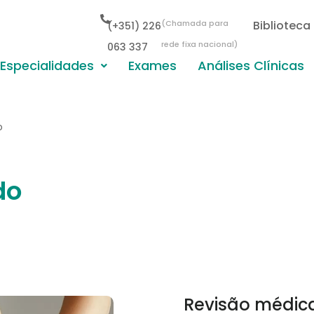
(Chamada para
Biblioteca
(+351) 226
rede fixa nacional)
063 337
Especialidades
Exames
Análises Clínicas
o
do
Revisão médic