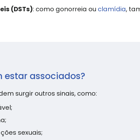
eis (DSTs)
: como gonorreia ou
clamídia
, t
 estar associados?
m surgir outros sinais, como:
vel;
a;
ções sexuais;