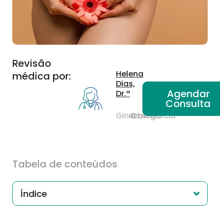
Revisão
Helena
médica por:
Dias,
Agendar
Dr.ª
Consulta
Ginecologia
e
Obstetrícia
Tabela de conteúdos
Índice