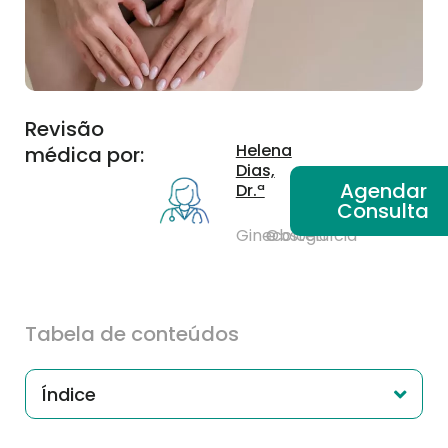
Revisão
Helena
médica por:
Dias,
Agendar
Dr.ª
Consulta
Ginecologia
e
Obstetrícia
Tabela de conteúdos
Índice