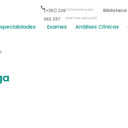
(Chamada para
Biblioteca
(+351) 226
rede fixa nacional)
063 337
Especialidades
Exames
Análises Clínicas
a
ga