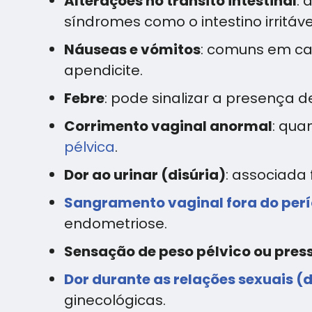
Alterações no trânsito intestinal
: 
síndromes como o intestino irritáve
Náuseas e vómitos
: comuns em ca
apendicite.
Febre
: pode sinalizar a presença 
Corrimento vaginal anormal
: qua
pélvica
.
Dor ao urinar (disúria)
: associada 
Sangramento vaginal fora do per
endometriose.
Sensação de peso pélvico ou pres
Dor durante as relações sexuais (
ginecológicas.