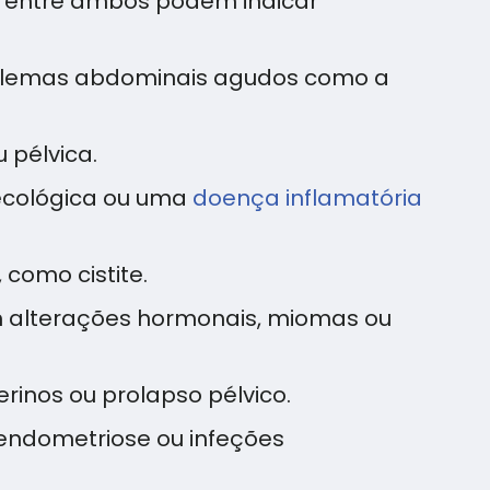
ia entre ambos podem indicar
roblemas abdominais agudos como a
 pélvica.
necológica ou uma
doença inflamatória
 como cistite.
m alterações hormonais, miomas ou
inos ou prolapso pélvico.
endometriose ou infeções