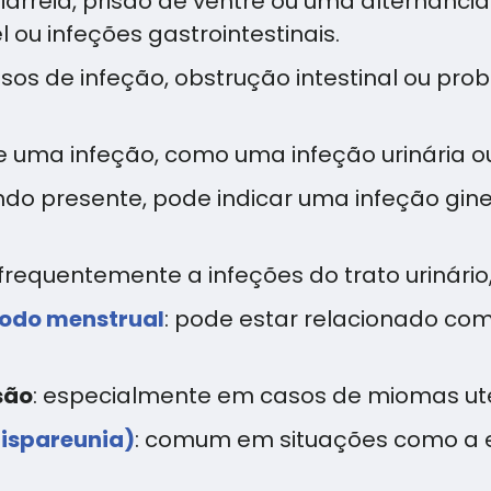
diarreia, prisão de ventre ou uma alternânc
l ou infeções gastrointestinais.
sos de infeção, obstrução intestinal ou p
de uma infeção, como uma infeção urinária ou
ndo presente, pode indicar uma infeção gi
frequentemente a infeções do trato urinário,
íodo menstrual
: pode estar relacionado co
são
: especialmente em casos de miomas uter
dispareunia)
: comum em situações como a 