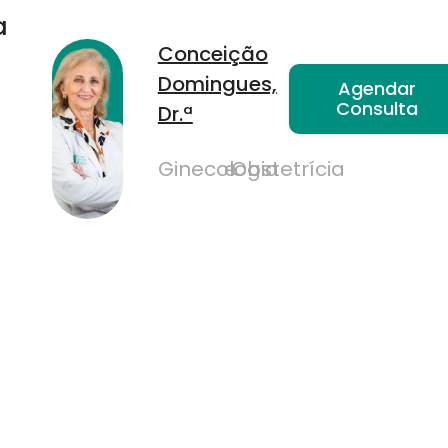
a
Conceição
Domingues,
Agendar
Consulta
Dr.ª
Ginecologia
e
Obstetrícia