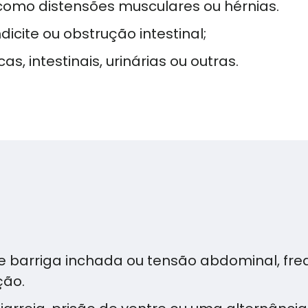
 como distensões musculares ou hérnias.
cite ou obstrução intestinal;
as, intestinais, urinárias ou outras.
e barriga inchada ou tensão abdominal, f
ção.