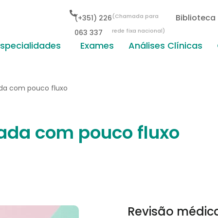
(Chamada para
Biblioteca
(+351) 226
rede fixa nacional)
063 337
Especialidades
Exames
Análises Clínicas
da com pouco fluxo
ada com pouco fluxo
Revisão médic