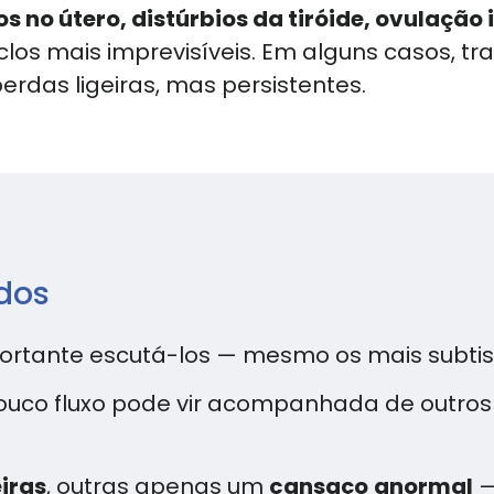
pos no útero, distúrbios da tiróide, ovulação 
iclos mais imprevisíveis. Em alguns casos, 
rdas ligeiras, mas persistentes.
dos
portante escutá-los — mesmo os mais subtis
co fluxo pode vir acompanhada de outros
eiras
, outras apenas um
cansaço
anormal
—