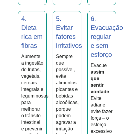
4.
5.
6.
Dieta
Evitar
Evacuação
rica em
fatores
regular
fibras
irritativos
e sem
esforço
Aumente
Sempre
a ingestão
que
Evacue
de frutas,
possível,
assim
vegetais,
evite
que
cereais
alimentos
sentir
integrais e
picantes e
vontade
.
leguminosas,
bebidas
Evite
para
alcoólicas,
adiar e
melhorar
porque
evite fazer
o trânsito
podem
força – o
intestinal
agravar a
esforço
e prevenir
irritação
excessivo