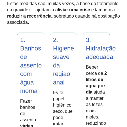
Estas medidas são, muitas vezes, a base do tratamento
na gravidez – ajudam a
aliviar uma crise
e também a
reduzir a recorrência
, sobretudo quando há obstipação
associada.
1.
2.
3.
Banhos
Higiene
Hidratação
de
suave
adequada
assento
da
Beber
com
região
cerca de
2
litros de
água
anal
água por
morna
dia
ajuda
Evite
a manter
papel
Fazer
as fezes
higiénico
banhos
mais
seco, que
de
moles,
pode
assento
reduzindo
irritar.
várias