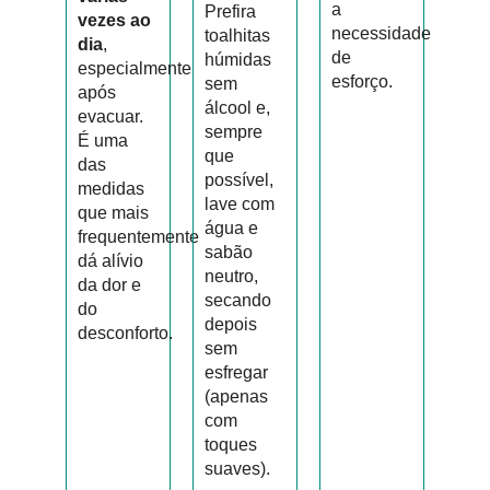
a
Prefira
vezes ao
necessidade
toalhitas
dia
,
de
húmidas
especialmente
esforço.
sem
após
álcool e,
evacuar.
sempre
É uma
que
das
possível,
medidas
lave com
que mais
água e
frequentemente
sabão
dá alívio
neutro,
da dor e
secando
do
depois
desconforto.
sem
esfregar
(apenas
com
toques
suaves).