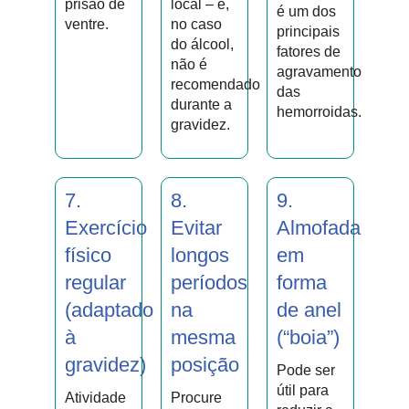
prisão de
local – e,
é um dos
ventre.
no caso
principais
do álcool,
fatores de
não é
agravamento
recomendado
das
durante a
hemorroidas.
gravidez.
7.
8.
9.
Exercício
Evitar
Almofada
físico
longos
em
regular
períodos
forma
(adaptado
na
de anel
à
mesma
(“boia”)
gravidez)
posição
Pode ser
útil para
Atividade
Procure