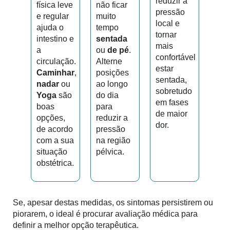
reduzir a
física leve
não ficar
pressão
e regular
muito
local e
ajuda o
tempo
tornar
intestino e
sentada
mais
a
ou
de pé
.
confortável
circulação.
Alterne
estar
Caminhar
,
posições
sentada,
nadar
ou
ao longo
sobretudo
Yoga
são
do dia
em fases
boas
para
de maior
opções,
reduzir a
dor.
de acordo
pressão
com a sua
na região
situação
pélvica.
obstétrica.
Se, apesar destas medidas, os sintomas persistirem ou
piorarem, o ideal é procurar avaliação médica para
definir a melhor opção terapêutica.