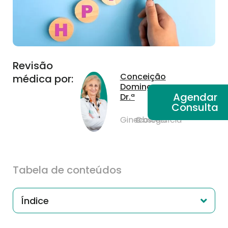
Revisão
Conceição
médica por:
Domingues,
Agendar
Dr.ª
Consulta
Ginecologia
e
Obstetrícia
Tabela de conteúdos
Índice